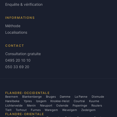
Enquête & vérification
INFORMATIONS
Méthode
Localisations
CONTACT
Consultation gratuite
0495 20 10 10
050 33 69 20
FLANDRE-OCCIDENTALE
Beernem
Blankenberge
Bruges
Damme
La Panne
Dixmude
Harelbeke
Ypres
Izegem
Knokke-Heist
Courtrai
Kuurne
Lichtervelde
Menin
Nieuport
Ostende
Poperinge
Roulers
Tielt
Torhout
Furnes
Waregem
Wevelgem
Zedelgem
FLANDRE-ORIENTALE