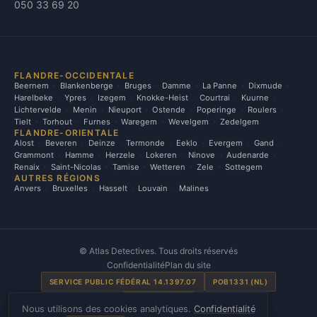
050 33 69 20
FLANDRE-OCCIDENTALE
Beernem
Blankenberge
Bruges
Damme
La Panne
Dixmude
Harelbeke
Ypres
Izegem
Knokke-Heist
Courtrai
Kuurne
Lichtervelde
Menin
Nieuport
Ostende
Poperinge
Roulers
Tielt
Torhout
Furnes
Waregem
Wevelgem
Zedelgem
FLANDRE-ORIENTALE
Alost
Beveren
Deinze
Termonde
Eeklo
Evergem
Gand
Grammont
Hamme
Herzele
Lokeren
Ninove
Audenarde
Renaix
Saint-Nicolas
Tamise
Wetteren
Zele
Sottegem
AUTRES RÉGIONS
Anvers
Bruxelles
Hasselt
Louvain
Malines
©
Atlas Detectives. Tous droits réservés
Confidentialité
Plan du site
SERVICE PUBLIC FÉDÉRAL 14.1397.07
POB1331 (NL)
SE00031 (FR)
Nous utilisons des cookies analytiques.
Confidentialité