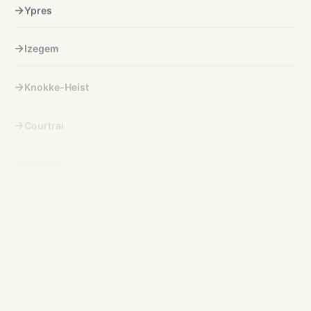
Ypres
Izegem
Knokke-Heist
Courtrai
Kuurne
Lichtervelde
Lokeren
Menin
Nieuport