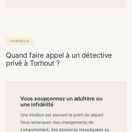
Oui. Atlas Detectives travaille 7 jours sur
7 sur rendez-vous, y compris les week-
ends et jours fériés. Le premier entretien
est toujours gratuit et sans
engagement.
CONSEILS
Quand faire appel à un détective
privé à Torhout ?
Vous soupçonnez un adultère ou
une infidélité
Une intuition est souvent le point de départ.
Vous remarquez des changements de
comportement, des absences inexpliquées ou