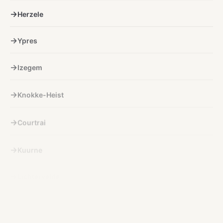
Herzele
Ypres
Izegem
Knokke-Heist
Courtrai
Kuurne
Lichtervelde
Lokeren
Menin