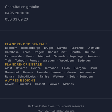
Consultation gratuite
0495 20 10 10
050 33 69 20
FLANDRE-OCCIDENTALE
Beernem
Blankenberge
Bruges
Damme
La Panne
Dixmude
Harelbeke
Ypres
Izegem
Knokke-Heist
Courtrai
Kuurne
Lichtervelde
Menin
Nieuport
Ostende
Poperinge
Roulers
Tielt
Torhout
Furnes
Waregem
Wevelgem
Zedelgem
FLANDRE-ORIENTALE
Alost
Beveren
Deinze
Termonde
Eeklo
Evergem
Gand
Grammont
Hamme
Herzele
Lokeren
Ninove
Audenarde
Renaix
Saint-Nicolas
Tamise
Wetteren
Zele
Sottegem
AUTRES RÉGIONS
Anvers
Bruxelles
Hasselt
Louvain
Malines
©
Atlas Detectives. Tous droits réservés
Confidentialité
Plan du site