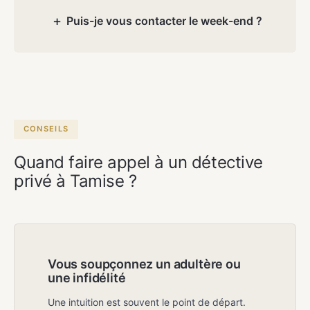
sous-communes d'Elversele, Steendorp
+
Puis-je vous contacter le week-end ?
et Tielrode.
Oui. Atlas Detectives travaille 7 jours sur
7 sur rendez-vous, y compris les week-
ends et jours fériés. Le premier entretien
est toujours gratuit et sans
engagement.
CONSEILS
Quand faire appel à un détective
privé à Tamise ?
Vous soupçonnez un adultère ou
une infidélité
Une intuition est souvent le point de départ.