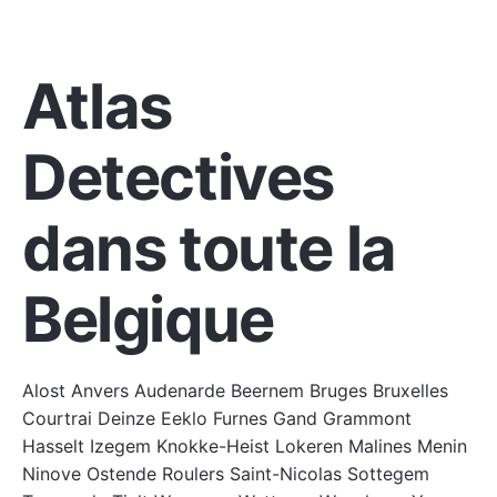
COUVERTURE NATIONALE
Atlas
Detectives
dans toute la
Belgique
Alost
Anvers
Audenarde
Beernem
Bruges
Bruxelles
Courtrai
Deinze
Eeklo
Furnes
Gand
Grammont
Hasselt
Izegem
Knokke-Heist
Lokeren
Malines
Menin
Ninove
Ostende
Roulers
Saint-Nicolas
Sottegem