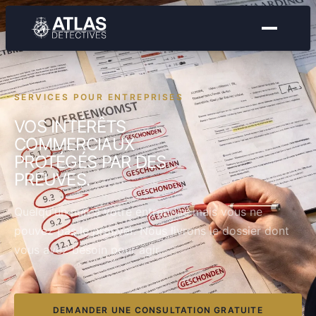
SERVICES POUR ENTREPRISES
VOS INTÉRÊTS
COMMERCIAUX
PROTÉGÉS PAR DES
PREUVES.
Quelqu'un nuit à votre entreprise mais vous ne
pouvez pas le prouver. Nous livrons le dossier dont
vous avez besoin pour agir.
DEMANDER UNE CONSULTATION GRATUITE