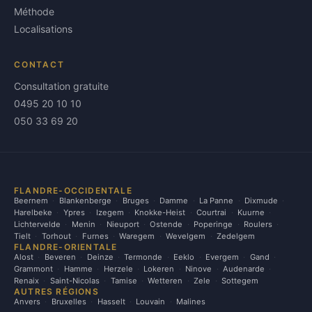
Méthode
Localisations
CONTACT
Consultation gratuite
0495 20 10 10
050 33 69 20
FLANDRE-OCCIDENTALE
Beernem
Blankenberge
Bruges
Damme
La Panne
Dixmude
Harelbeke
Ypres
Izegem
Knokke-Heist
Courtrai
Kuurne
Lichtervelde
Menin
Nieuport
Ostende
Poperinge
Roulers
Tielt
Torhout
Furnes
Waregem
Wevelgem
Zedelgem
FLANDRE-ORIENTALE
Alost
Beveren
Deinze
Termonde
Eeklo
Evergem
Gand
Grammont
Hamme
Herzele
Lokeren
Ninove
Audenarde
Renaix
Saint-Nicolas
Tamise
Wetteren
Zele
Sottegem
AUTRES RÉGIONS
Anvers
Bruxelles
Hasselt
Louvain
Malines