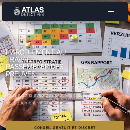
EMPLOYEUR & EMPLOYÉ
HARCÈLEMENT AU
TRAVAIL
RASSEMBLER DES
PREUVES
Le harcèlement au travail est inacceptable. Nous
vous aidons avec des preuves discrètes et
juridiquement valides.
CONSEIL GRATUIT ET DISCRET