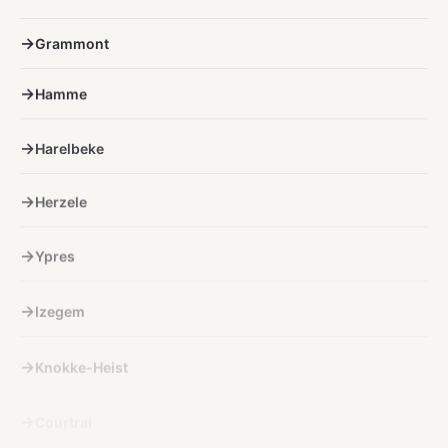
Grammont
Hamme
Harelbeke
Herzele
Ypres
Izegem
Knokke-Heist
Courtrai
Kuurne