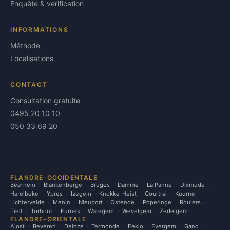
Enquête & vérification
INFORMATIONS
Méthode
Localisations
CONTACT
Consultation gratuite
0495 20 10 10
050 33 69 20
FLANDRE-OCCIDENTALE
Beernem
Blankenberge
Bruges
Damme
La Panne
Dixmude
Harelbeke
Ypres
Izegem
Knokke-Heist
Courtrai
Kuurne
Lichtervelde
Menin
Nieuport
Ostende
Poperinge
Roulers
Tielt
Torhout
Furnes
Waregem
Wevelgem
Zedelgem
FLANDRE-ORIENTALE
Alost
Beveren
Deinze
Termonde
Eeklo
Evergem
Gand