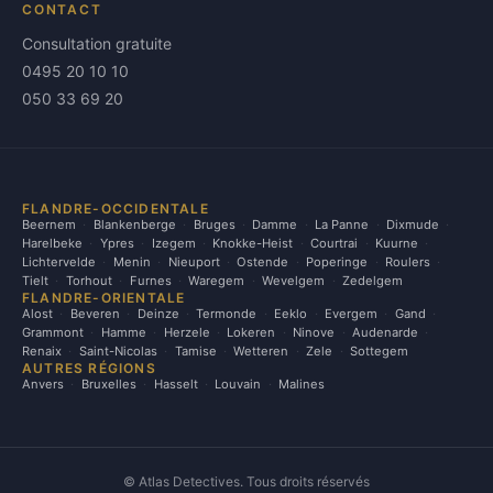
CONTACT
Consultation gratuite
0495 20 10 10
050 33 69 20
FLANDRE-OCCIDENTALE
Beernem
Blankenberge
Bruges
Damme
La Panne
Dixmude
Harelbeke
Ypres
Izegem
Knokke-Heist
Courtrai
Kuurne
Lichtervelde
Menin
Nieuport
Ostende
Poperinge
Roulers
Tielt
Torhout
Furnes
Waregem
Wevelgem
Zedelgem
FLANDRE-ORIENTALE
Alost
Beveren
Deinze
Termonde
Eeklo
Evergem
Gand
Grammont
Hamme
Herzele
Lokeren
Ninove
Audenarde
Renaix
Saint-Nicolas
Tamise
Wetteren
Zele
Sottegem
AUTRES RÉGIONS
Anvers
Bruxelles
Hasselt
Louvain
Malines
©
Atlas Detectives. Tous droits réservés