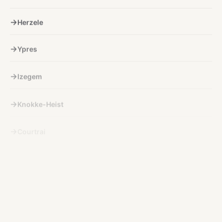
Herzele
Ypres
Izegem
Knokke-Heist
Courtrai
Kuurne
Lichtervelde
Lokeren
Menin