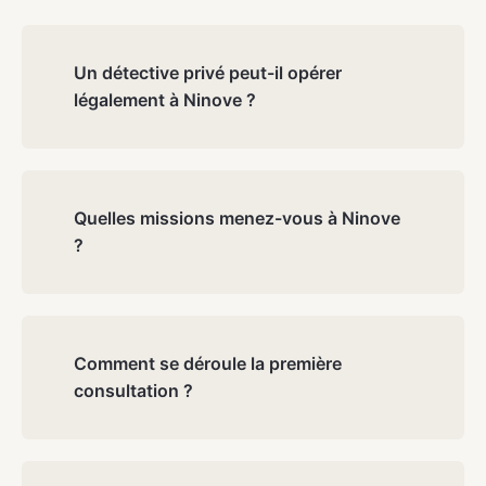
Un détective privé peut-il opérer
légalement à Ninove ?
Oui. Atlas Detectives travaille conformément à la loi
belge sur les détectives privés. Toutes nos preuves
sont légalement valables et peuvent être utilisées
Quelles missions menez-vous à Ninove
devant le tribunal de première instance de Flandre-
?
Orientale, division Termonde.
Nous prenons en charge les enquêtes pour infidélité,
contrôle de pension alimentaire, enquêtes familiales,
fraude d'entreprise, recherche de personnes
Comment se déroule la première
disparues et surveillance dans la région de Ninove et
consultation ?
en Flandre-Orientale.
La première consultation est entièrement gratuite et
sans engagement. Vous pouvez nous appeler au