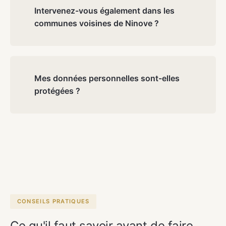
0495 20 10 10 ou remplir le formulaire de contact.
Intervenez-vous également dans les
Nous analysons votre situation et vous proposons
communes voisines de Ninove ?
une approche sur mesure.
Absolument. Outre Ninove même, nous sommes
actifs à Appelterre-Eichem, Denderwindeke,
Meerbeke, Okegem, Outer, Pollare, Alost et dans
Mes données personnelles sont-elles
l'ensemble de la Flandre-Orientale. Aucun
protégées ?
déplacement supplémentaire n'est facturé dans un
rayon raisonnable.
Oui, absolument. Toutes les informations que vous
nous confiez sont traitées de manière strictement
confidentielle et dans le respect du RGPD. Nous ne
partageons jamais vos données avec des tiers.
CONSEILS PRATIQUES
Ce qu'il faut savoir avant de faire