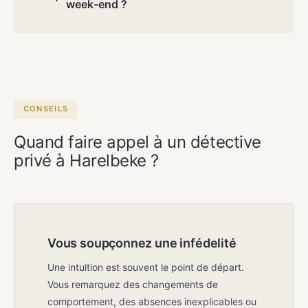
week-end ?
Oui. Atlas Detectives travaille 7 jours sur
7 sur rendez-vous, y compris le week-
end et les jours fériés. Le premier
entretien est toujours gratuit et sans
engagement.
CONSEILS
Quand faire appel à un détective
privé à Harelbeke ?
Vous soupçonnez une infédelité
Une intuition est souvent le point de départ.
Vous remarquez des changements de
comportement, des absences inexplicables ou