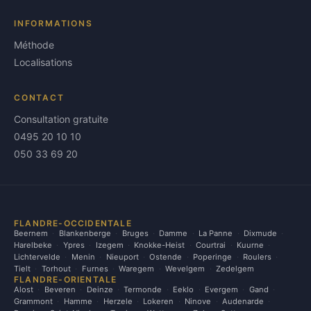
INFORMATIONS
Méthode
Localisations
CONTACT
Consultation gratuite
0495 20 10 10
050 33 69 20
FLANDRE-OCCIDENTALE
Beernem
Blankenberge
Bruges
Damme
La Panne
Dixmude
Harelbeke
Ypres
Izegem
Knokke-Heist
Courtrai
Kuurne
Lichtervelde
Menin
Nieuport
Ostende
Poperinge
Roulers
Tielt
Torhout
Furnes
Waregem
Wevelgem
Zedelgem
FLANDRE-ORIENTALE
Alost
Beveren
Deinze
Termonde
Eeklo
Evergem
Gand
Grammont
Hamme
Herzele
Lokeren
Ninove
Audenarde