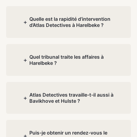
Les coûts dépendent de la nature et de
la complexité de votre dossier. Lors de
la consultation gratuite, nous discutons
Quelle est la rapidité d’intervention
+
d’Atlas Detectives à Harelbeke ?
de votre situation et vous recevez un
devis transparent. Aucun frais caché.
Nous sommes sur place en moins de 15
minutes à Harelbeke.
Quel tribunal traite les affaires à
+
Harelbeke ?
Les affaires à Harelbeke relèvent du
tribunal de première instance de
Flandre occidentale, division Courtrai.
Atlas Detectives travaille-t-il aussi à
+
Bavikhove et Hulste ?
Nos rapports sont spécifiquement
rédigés pour ce tribunal. Nous
témoignons gratuitement.
Oui. Tout Harelbeke, y compris
Bavikhove et Hulste.
Puis-je obtenir un rendez-vous le
+