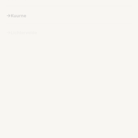
Kuurne
Lichtervelde
Lokeren
Menin
Nieuport
Ninove
Ostende
Audenarde
Poperinge