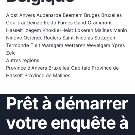
Alost
Anvers
Audenarde
Beernem
Bruges
Bruxelles
Courtrai
Deinze
Eeklo
Furnes
Gand
Grammont
Hasselt
Izegem
Knokke-Heist
Lokeren
Malines
Menin
Ninove
Ostende
Roulers
Saint-Nicolas
Sottegem
Termonde
Tielt
Waregem
Wetteren
Wevelgem
Ypres
Zele
Autres régions
Province d'Anvers
Bruxelles-Capitale
Province de
Hasselt
Province de Malines
Prêt à démarrer
votre enquête à