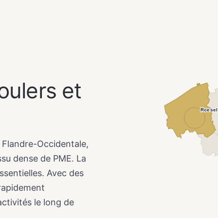
oulers et
Roesel
a Flandre-Occidentale,
issu dense de PME. La
essentielles. Avec des
 rapidement
ctivités le long de