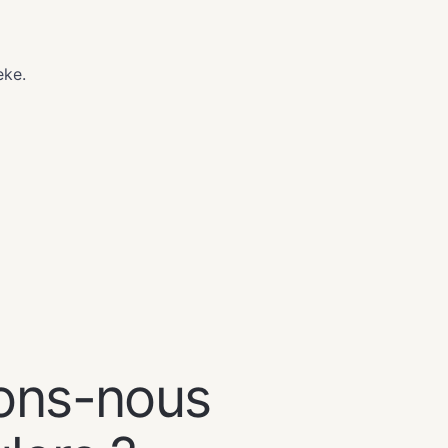
eke.
ons-nous