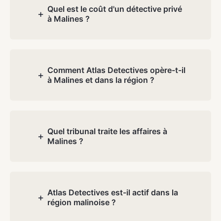
Quel est le coût d'un détective privé
+
à Malines ?
Les coûts dépendent de la nature et de
la complexité de votre dossier. Lors de
la consultation gratuite, nous discutons
Comment Atlas Detectives opère-t-il
+
à Malines et dans la région ?
de votre situation et vous recevez un
devis transparent, sans frais cachés.
Malines est idéalement situé entre
Anvers et Bruxelles. Nous connaissons
la ville et les communes environnantes à
Quel tribunal traite les affaires à
+
Malines ?
fond.
Les affaires à Malines relèvent du
tribunal de première instance d'Anvers,
division Malines. Nos rapports sont
Atlas Detectives est-il actif dans la
+
région malinoise ?
rédigés pour ce tribunal. Nous
témoignons gratuitement.