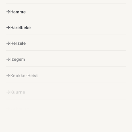
Hamme
Harelbeke
Herzele
Izegem
Knokke-Heist
Kuurne
La Panne
Lichtervelde
Lokeren