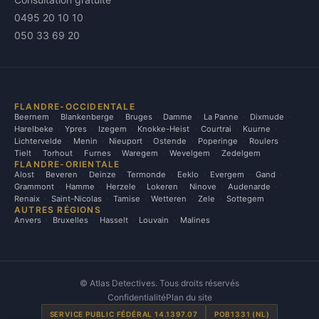
0495 20 10 10
050 33 69 20
FLANDRE-OCCIDENTALE
Beernem
Blankenberge
Bruges
Damme
La Panne
Dixmude
Harelbeke
Ypres
Izegem
Knokke-Heist
Courtrai
Kuurne
Lichtervelde
Menin
Nieuport
Ostende
Poperinge
Roulers
Tielt
Torhout
Furnes
Waregem
Wevelgem
Zedelgem
FLANDRE-ORIENTALE
Alost
Beveren
Deinze
Termonde
Eeklo
Evergem
Gand
Grammont
Hamme
Herzele
Lokeren
Ninove
Audenarde
Renaix
Saint-Nicolas
Tamise
Wetteren
Zele
Sottegem
AUTRES RÉGIONS
Anvers
Bruxelles
Hasselt
Louvain
Malines
©
Atlas Detectives. Tous droits réservés
Confidentialité
Plan du site
SERVICE PUBLIC FÉDÉRAL 14.1397.07
POB1331 (NL)