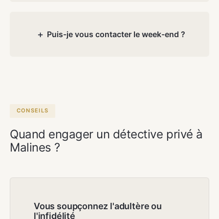
Oui. Toute la région, y compris
Bonheiden, Sint-Katelijne-Waver, Putte,
Willebroek, Heist-op-den-Berg, Lier,
+
Puis-je vous contacter le week-end ?
Duffel et Berlaar.
Oui. Atlas Detectives travaille 7 jours sur
7 sur rendez-vous, y compris les week-
ends et jours fériés. Le premier entretien
est toujours gratuit et sans
engagement.
CONSEILS
Quand engager un détective privé à
Malines ?
Vous soupçonnez l'adultère ou
l'infidélité