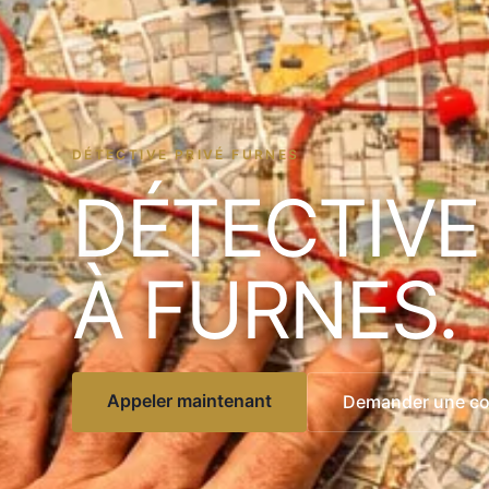
DÉTECTIVE PRIVÉ FURNES
DÉTECTIVE
À FURNES.
Appeler maintenant
Demander une con