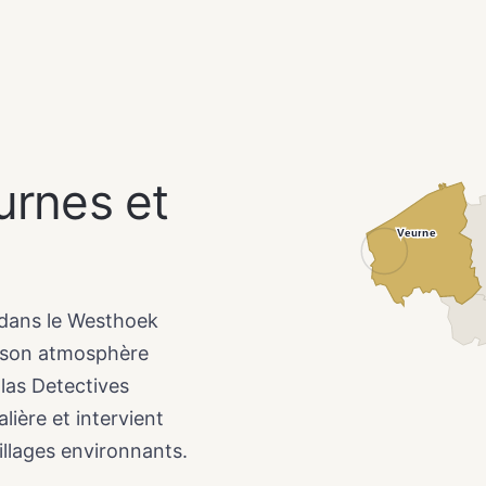
urnes et
Veurne
e dans le Westhoek
t son atmosphère
tlas Detectives
lière et intervient
llages environnants.