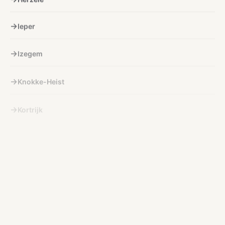
Ieper
Izegem
Knokke-Heist
Kortrijk
Kuurne
Lichtervelde
Lokeren
Menen
Nieuwpoort