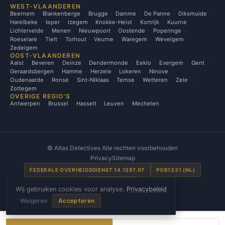
WEST-VLAANDEREN
Beernem
Blankenberge
Brugge
Damme
De Panne
Diksmuide
Harelbeke
Ieper
Izegem
Knokke-Heist
Kortrijk
Kuurne
Lichtervelde
Menen
Nieuwpoort
Oostende
Poperinge
Roeselare
Tielt
Torhout
Veurne
Waregem
Wevelgem
Zedelgem
OOST-VLAANDEREN
Aalst
Beveren
Deinze
Dendermonde
Eeklo
Evergem
Gent
Geraardsbergen
Hamme
Herzele
Lokeren
Ninove
Oudenaarde
Ronse
Sint-Niklaas
Temse
Wetteren
Zele
Zottegem
OVERIGE REGIO'S
Antwerpen
Brussel
Hasselt
Leuven
Mechelen
©
Atlas Detectives Alle rechten voorbehouden
Privacy
Sitemap
FEDERALE OVERHEIDSDIENST 14.1397.07
POB1331 (NL)
SE00031 (FR)
Wij gebruiken cookies voor analyse.
Privacybeleid
Gemaakt door
Grafix Studio
Weigeren
Accepteren