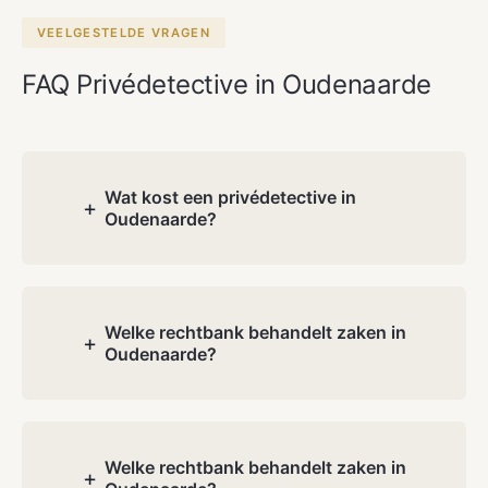
VEELGESTELDE VRAGEN
FAQ Privédetective in Oudenaarde
Wat kost een privédetective in
+
Oudenaarde?
De kosten hangen af van de aard en
complexiteit van uw dossier. Tijdens het
gratis consultatie bespreken wij uw
Welke rechtbank behandelt zaken in
+
Oudenaarde?
situatie en ontvangt u een transparante
offerte. Geen verborgen kosten.
Oudenaarde heeft een eigen afdeling
van de rechtbank van eerste aanleg
Oost-Vlaanderen.
Welke rechtbank behandelt zaken in
+