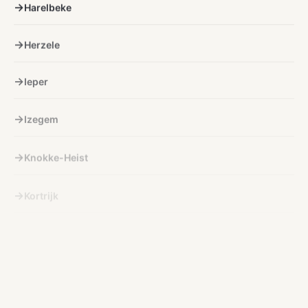
Harelbeke
Herzele
Ieper
Izegem
Knokke-Heist
Kortrijk
Kuurne
Lichtervelde
Lokeren