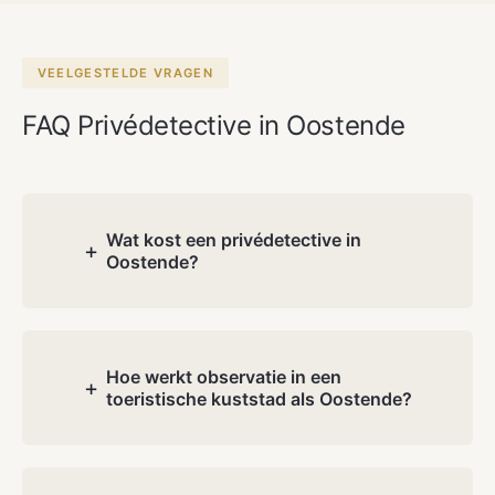
VEELGESTELDE VRAGEN
FAQ Privédetective in Oostende
Wat kost een privédetective in
+
Oostende?
De kosten hangen af van de aard en
complexiteit van uw dossier. Tijdens het
gratis consultatie bespreken wij uw
Hoe werkt observatie in een
+
toeristische kuststad als Oostende?
situatie en ontvangt u een transparante
offerte. Geen verborgen kosten.
In drukke toeristische omgevingen
vallen onze medewerkers niet op. In de