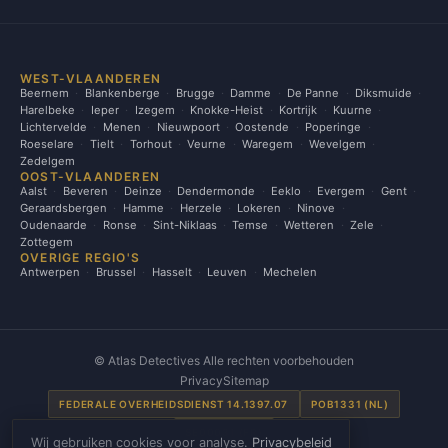
WEST-VLAANDEREN
Beernem
Blankenberge
Brugge
Damme
De Panne
Diksmuide
Harelbeke
Ieper
Izegem
Knokke-Heist
Kortrijk
Kuurne
Lichtervelde
Menen
Nieuwpoort
Oostende
Poperinge
Roeselare
Tielt
Torhout
Veurne
Waregem
Wevelgem
Zedelgem
OOST-VLAANDEREN
Aalst
Beveren
Deinze
Dendermonde
Eeklo
Evergem
Gent
Geraardsbergen
Hamme
Herzele
Lokeren
Ninove
Oudenaarde
Ronse
Sint-Niklaas
Temse
Wetteren
Zele
Zottegem
OVERIGE REGIO'S
Antwerpen
Brussel
Hasselt
Leuven
Mechelen
©
Atlas Detectives Alle rechten voorbehouden
Privacy
Sitemap
FEDERALE OVERHEIDSDIENST 14.1397.07
POB1331 (NL)
SE00031 (FR)
Wij gebruiken cookies voor analyse.
Privacybeleid