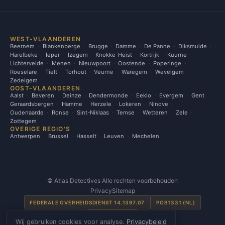
WEST-VLAANDEREN
Beernem
Blankenberge
Brugge
Damme
De Panne
Diksmuide
Harelbeke
Ieper
Izegem
Knokke-Heist
Kortrijk
Kuurne
Lichtervelde
Menen
Nieuwpoort
Oostende
Poperinge
Roeselare
Tielt
Torhout
Veurne
Waregem
Wevelgem
Zedelgem
OOST-VLAANDEREN
Aalst
Beveren
Deinze
Dendermonde
Eeklo
Evergem
Gent
Geraardsbergen
Hamme
Herzele
Lokeren
Ninove
Oudenaarde
Ronse
Sint-Niklaas
Temse
Wetteren
Zele
Zottegem
OVERIGE REGIO'S
Antwerpen
Brussel
Hasselt
Leuven
Mechelen
©
Atlas Detectives Alle rechten voorbehouden
Privacy
Sitemap
FEDERALE OVERHEIDSDIENST 14.1397.07
POB1331 (NL)
SE00031 (FR)
Wij gebruiken cookies voor analyse.
Privacybeleid