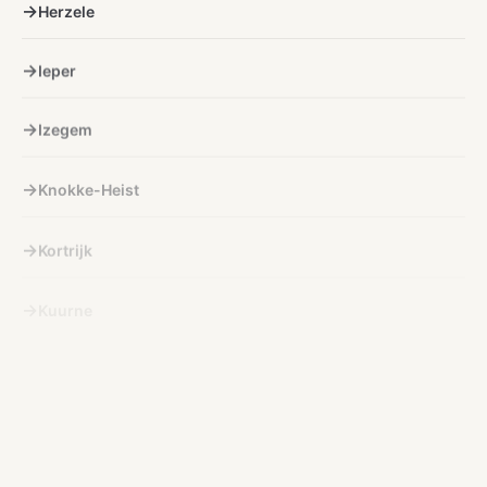
Herzele
Ieper
Izegem
Knokke-Heist
Kortrijk
Kuurne
Lichtervelde
Lokeren
Menen