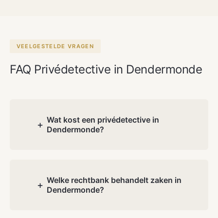
VEELGESTELDE VRAGEN
FAQ Privédetective in Dendermonde
Wat kost een privédetective in
+
Dendermonde?
De kosten hangen af van de aard en
complexiteit van uw dossier. Tijdens het
gratis consultatie bespreken wij uw
Welke rechtbank behandelt zaken in
+
Dendermonde?
situatie en ontvangt u een transparante
offerte. Geen verborgen kosten.
Dendermonde heeft een eigen afdeling