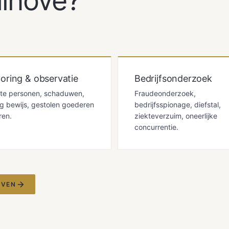
Ninove?
oring & observatie
Bedrijfsonderzoek
te personen, schaduwen,
Fraudeonderzoek,
ng bewijs, gestolen goederen
bedrijfsspionage, diefstal,
ren.
ziekteverzuim, oneerlijke
concurrentie.
JVEN