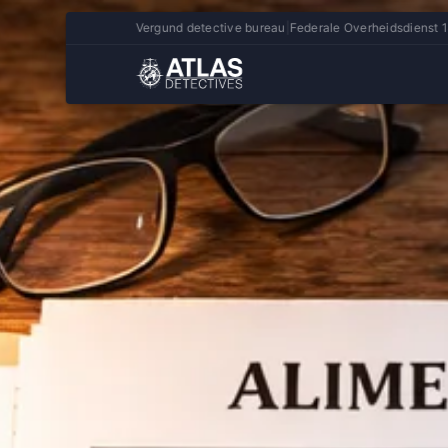
Vergund detective bureau
|
Federale Overheidsdienst 