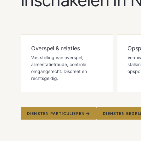
inschakelen in 
Overspel & relaties
Opsp
Vaststelling van overspel,
Vermis
alimentatiefraude, controle
stalki
omgangsrecht. Discreet en
opspo
rechtsgeldig.
DIENSTEN PARTICULIEREN
DIENSTEN BEDRI