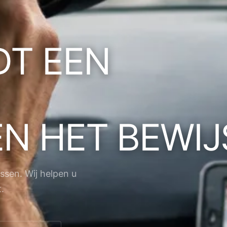
DT EEN
.
EN HET BEWIJ
ossen. Wij helpen u
.