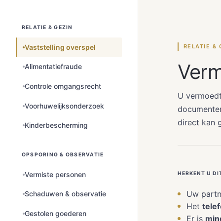
RELATIE & GEZIN
Vaststelling overspel
RELATIE & 
Verm
Alimentatiefraude
Controle omgangsrecht
U vermoedt 
Voorhuwelijksonderzoek
documentere
direct kan 
Kinderbescherming
OPSPORING & OBSERVATIE
Vermiste personen
HERKENT U DI
Uw partn
Schaduwen & observatie
Het
tele
Gestolen goederen
Er is
mind