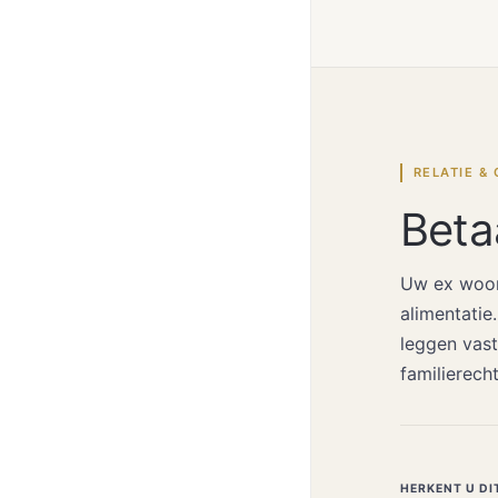
RELATIE & 
Betaa
Uw ex woont
alimentatie
leggen vast
familierech
HERKENT U DI