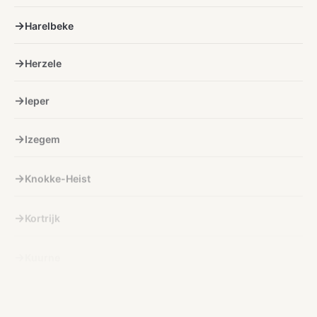
Harelbeke
Herzele
Ieper
Izegem
Knokke-Heist
Kortrijk
Kuurne
Lichtervelde
Lokeren