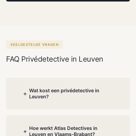
VEELGESTELDE VRAGEN
FAQ Privédetective in Leuven
Wat kost een privédetective in
+
Leuven?
De kosten hangen af van de aard en
complexiteit van uw dossier. Tijdens het
gratis consultatie bespreken wij uw
Hoe werkt Atlas Detectives in
+
Leuven en Vlaams-Brabant?
situatie en ontvangt u een transparante