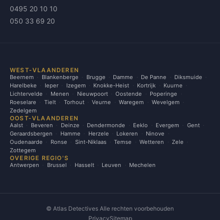
0495 20 10 10
050 33 69 20
WEST-VLAANDEREN
Beernem
Blankenberge
Brugge
Damme
De Panne
Diksmuide
Harelbeke
Ieper
Izegem
Knokke-Heist
Kortrijk
Kuurne
Lichtervelde
Menen
Nieuwpoort
Oostende
Poperinge
Roeselare
Tielt
Torhout
Veurne
Waregem
Wevelgem
Zedelgem
OOST-VLAANDEREN
Aalst
Beveren
Deinze
Dendermonde
Eeklo
Evergem
Gent
Geraardsbergen
Hamme
Herzele
Lokeren
Ninove
Oudenaarde
Ronse
Sint-Niklaas
Temse
Wetteren
Zele
Zottegem
OVERIGE REGIO'S
Antwerpen
Brussel
Hasselt
Leuven
Mechelen
©
Atlas Detectives Alle rechten voorbehouden
Privacy
Sitemap